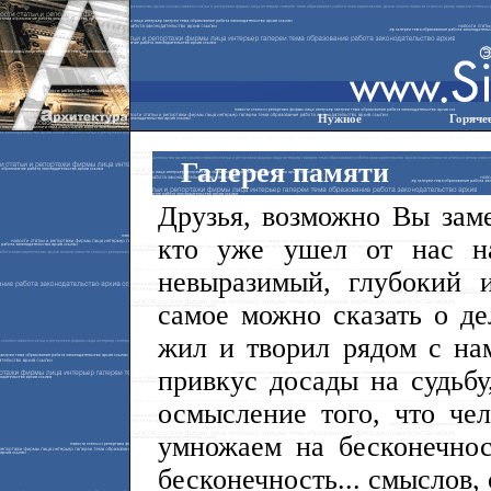
Нужное
Горяче
Галерея памяти
Друзья, возможно Вы заме
кто уже ушел от нас на
невыразимый, глубокий 
самое можно сказать о де
жил и творил рядом с на
привкус досады на судьбу
осмысление того, что че
умножаем на бесконечнос
бесконечность... смыслов, 