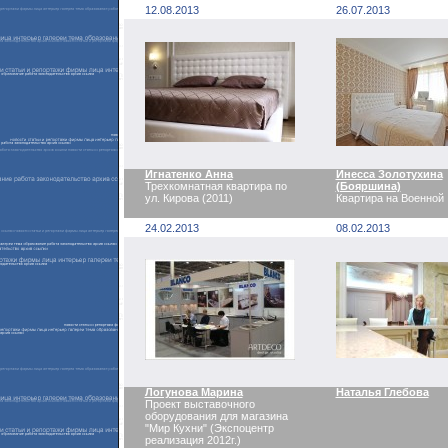
12.08.2013
26.07.2013
Игнатенко Анна
Инесса Золотухина
Трехкомнатная квартира по
(Бояршина)
ул. Кирова (2011)
Квартира на Военной
24.02.2013
08.02.2013
Логунова Марина
Наталья Глебова
Проект выставочного
оборудования для магазина
"Мир Кухни" (Экспоцентр
реализация 2012г.)