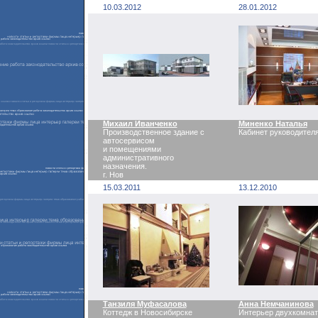
10.03.2012
28.01.2012
Михаил Иванченко
Миненко Наталья
Производственное здание с
Кабинет руководител
автосервисом
и помещениями
административного
назначения.
г. Нов
15.03.2011
13.12.2010
Танзиля Муфасалова
Анна Немчанинова
Коттедж в Новосибирске
Интерьер двухкомнат