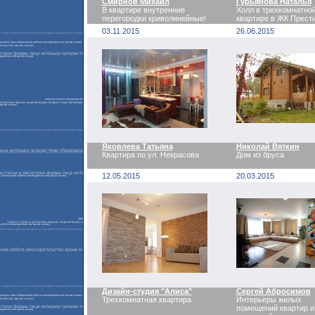
Смирнов Михаил
Гурьянова Наталья
В квартире внутренние
Холл в трехкомнатно
перегородки криволинейные!
квартире в ЖК Прест
03.11.2015
26.06.2015
Яковлева Татьяна
Николай Вяткин
Квартира по ул. Некрасова
Дом из бруса
12.05.2015
20.03.2015
Дизайн-студия "Алиса"
Сергей Абросимов
Трехкомнатная квартира
Интерьеры жилых
помещений квартир и