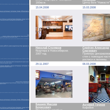
160кв.м.
Центр йоги "Намасте"
15.04.2008
15.03.2008
Николай Столяров
Серёгин Александр
Квартира в Новосибирске.
Сергеевич
2007 год
Примеры декорирова
стен с помощью наст
росписи и лепнины.
29.11.2007
06.03.2008
Башаев Максим
Артемий Тиунов
Борисович
Кофейня