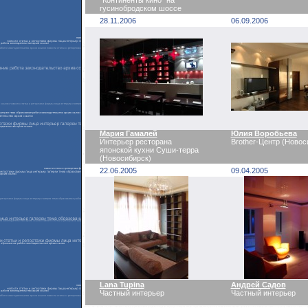
"Континенты кино" на
гусинобродском шоссе
28.11.2006
06.09.2006
Мария Гамалей
Юлия Воробьева
Интерьер ресторана
Brother-Центр (Новос
японской кухни Суши-терра
(Новосибирск)
22.06.2005
09.04.2005
Lana Tupina
Андрей Садов
Частный интерьер
Частный интерьер