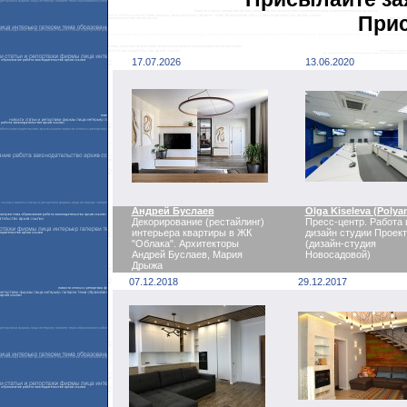
Прис
17.07.2026
13.06.2020
Андрей Буслаев
Olga Kiseleva (Polya
Декорирование (рестайлинг)
Пресс-центр. Работа 
интерьера квартиры в ЖК
дизайн студии Проек
"Облака". Архитекторы
(дизайн-студия
Андрей Буслаев, Мария
Новосадовой)
Дрыжа
07.12.2018
29.12.2017