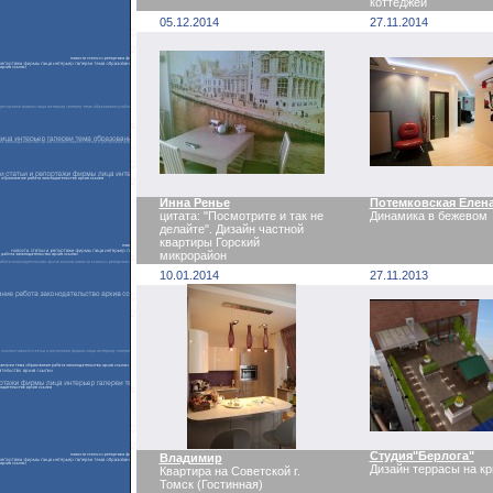
коттеджей
05.12.2014
27.11.2014
Инна Ренье
Потемковская Елен
цитата: "Посмотрите и так не
Динамика в бежевом
делайте". Дизайн частной
квартиры Горский
микрорайон
10.01.2014
27.11.2013
Студия"Берлога"
Владимир
Дизайн террасы на к
Квартира на Советской г.
Томск (Гостинная)