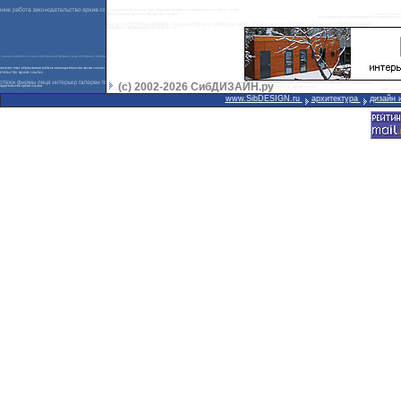
(с) 2002-2026 СибДИЗАЙН.ру
www.SibDESIGN.ru
архитектура
дизайн 