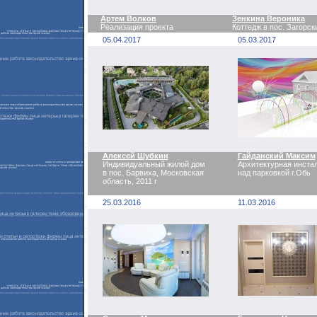
Артем Волков
Зенкина Вероника
Реализация проекта
Коттедж в пос. Загорск
05.04.2017
05.03.2017
Алексей Шубкин
Гайданский Максим
Индивидуальный жилой дом
Архитектурная инста
в пос. Барвиха, Московская
над парковкой г.Обь
область, 2011 г
25.03.2016
11.03.2016