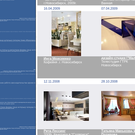
г.Новосибирск, 2009г.
Ванная
16.04.2009
07.04.2009
дизайн-студия \"Мал
Инга Моисеенко
Телестудия ГТРК
Кофейня .г. Новосибирск
Новосибирск
12.11.2008
28.10.2008
Рита Лессинг
Татьяна Манькова, 
2008г. Квартира в "Солярисе"
Потапова