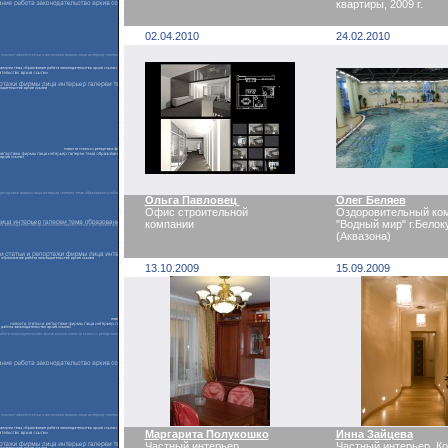
квартиры, 2009 г.
02.04.2010
24.02.2010
Ольга Павловец
Олег Беляев
Офис строительной
Оздоровительный ко
компании
"Водный мир" г.Белок
(Аквазона)
13.10.2009
15.09.2009
Маргарита Полукошко
Инна Зайцева
Частный интерьер.
Частный интерьер. Ко