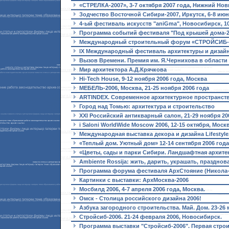
«СТРЕЛКА-2007», 3-7 октября 2007 года, Нижний Но
Зодчество Восточной Сибири-2007, Иркутск, 6-8 июн
4-ый фестиваль искусств "aniGma", Новосибирск, 10 
Программа событий фестиваля "Под крышей дома-2
Международный строительный форум «СТРОЙСИБ-200
IX Международный фестиваль архитектуры и дизайн
Вызов Времени. Премия им. Я.Чернихова в области
Мир архитектора А.Д.Крячкова
Hi-Tech House, 9-12 ноября 2006 года, Москва
МЕБЕЛЬ-2006, Москва, 21-25 ноября 2006 года
ARTINDEX. Современное архитектурное пространство.
Город над Томью: архитектура и строительство
XXI Российский антикварный салон, 21-29 ноября 20
i Saloni WorldWide Moscow 2006, 12-15 октября, Моск
Международная выставка декора и дизайна Lifestyle,
«Теплый дом. Уютный дом» 12-14 сентября 2006 года
«Цветы, сады и парки Сибири. Ландшафтная архитект
Ambiente Rossija: жить, дарить, украшать, празднова
Программа форума фестиваля АрхСтояние (Никола-Ле
Картинки с выставки: АрхМосква-2006
Мосбилд 2006, 4-7 апреля 2006 года, Москва.
Омск - Столица российского дизайна 2006!
Азбука загородного строительства. Май. Дом. 23-26 м
Стройсиб-2006. 21-24 февраля 2006, Новосибирск.
Программа выставки "Стройсиб-2006". Первая строи