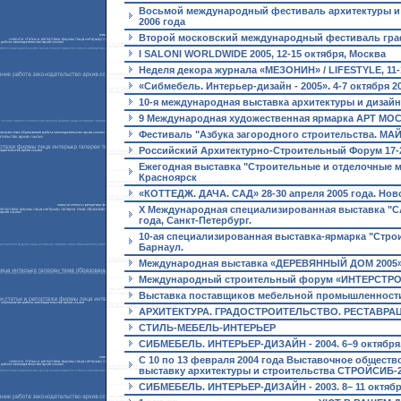
Восьмой международный фестиваль архитектуры и д
2006 года
Второй московский международный фестиваль графич
I SALONI WORLDWIDE 2005, 12-15 октября, Москва
Неделя декора журнала «МЕЗОНИН» / LIFESTYLE, 11-1
«Сибмебель. Интерьер-дизайн - 2005». 4-7 октября 2
10-я международная выставка архитектуры и дизайн
9 Международная художественная ярмарка АРТ МОСКВ
Фестиваль "Азбука загородного строительства. МАЙ.
Российский Архитектурно-Строительный Форум 17-2
Ежегодная выставка "Строительные и отделочные мат
Красноярск
«КОТТЕДЖ. ДАЧА. САД» 28-30 апреля 2005 года. Но
X Международная специализированная выставка "
года, Санкт-Петербург.
10-ая специализированная выставка-ярмарка "Строит
Барнаул.
Международная выставка «ДЕРЕВЯННЫЙ ДОМ 2005» 2
Международный строительный форум «ИНТЕРСТРОЙЭ
Выставка поставщиков мебельной промышленности Z
АРХИТЕКТУРА. ГРАДОСТРОИТЕЛЬСТВО. РЕСТАВРАЦИЯ.
СТИЛЬ-МЕБЕЛЬ-ИНТЕРЬЕР
СИБМЕБЕЛЬ. ИНТЕРЬЕР-ДИЗАЙН - 2004. 6–9 октября
С 10 по 13 февраля 2004 года Выставочное общес
выставку архитектуры и строительства СТРОЙСИБ-
СИБМЕБЕЛЬ. ИНТЕРЬЕР-ДИЗАЙН - 2003. 8– 11 октяб