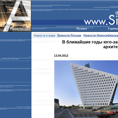
Нужное
Горяче
Новости России
Новости Новосибирска
Новости в мире
В ближайшие годы юго-за
архите
13.04.2012