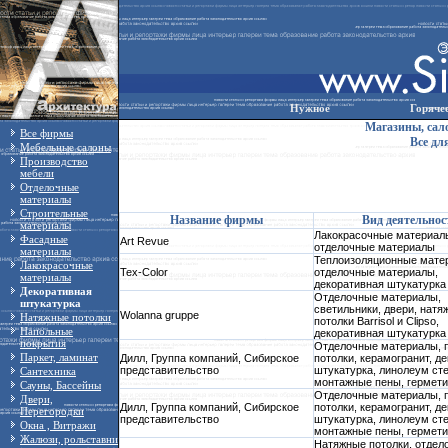
Нужное
Горяче
Магазины, сал
Все фирмы
Все дл
Мебельные салоны
Производство
мебели
Отделочные
материалы
Строительные
Название фирмы
Вид деятельнос
материалы
Лакокрасочные материал
Фасадные
Art Revue
отделочные материалы
материалы
Теплоизоляционные мате
Лакокрасочные
Tex-Color
отделочные материалы,
материалы
декоративная штукатурка
Декоративная
Отделочные материалы,
штукатурка
светильники, двери, натя
Wolanna gruppe
Натяжные потолки
потолки Barrisol и Clipso,
Напольные
декоративная штукатурка
покрытия
Отделочные материалы, 
Паркет, ламинат
Дилл, Группа компаний, Сибирское
потолки, керамогранит, д
представительство
штукатурка, линолеум ст
Сантехника
монтажные пены, гермети
Сауны, Бассейны
Отделочные материалы, 
Двери,
Дилл, Группа компаний, Сибирское
потолки, керамогранит, д
Перегородки
представительство
штукатурка, линолеум ст
Окна , Витражи
монтажные пены, гермети
Жалюзи, рольставни
Натяжные потолки, отдел