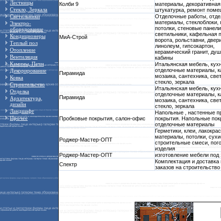
Лестницы
Колби 9
материалы, декоративная
Стекло, Зеркала
штукатурка, ремонт пом
Светильники
Отделочные работы, отд
материалы, стеклоблоки,
Электро-
потолки, стеновые панели
оборудование
светильники, кафельная п
Кондиционеры
МиА-Строй
ворота, рольставни, двери
Теплый пол
линолеум, гипсокартон,
Отопление
керамический гранит, ду
Вентиляция
кабины
Камины, Печи
Итальянская мебель, кухн
отделочные материалы, к
Декорирование
Пирамида
мозаика, сантехника, све
Ковка
стекло, зеркала
Строительство
Итальянская мебель, кухн
Отделка
отделочные материалы, к
Пирамида
Архитектура,
мозаика, сантехника, све
дизайн
стекло, зеркала
Ландшафт
Напольные , настенные п
Прочее
Пробковые покрытия, салон-офис
покрытия. Напольные пок
отделочные материалы
Герметики, клеи, лакокра
материалы, потолки, сухи
Роджер-Мастер-ОПТ
строительные смеси, пог
изделия
Роджер-Мастер-ОПТ
изготовление мебели под 
Комплектация и доставка 
Спектр
заказов на строительство