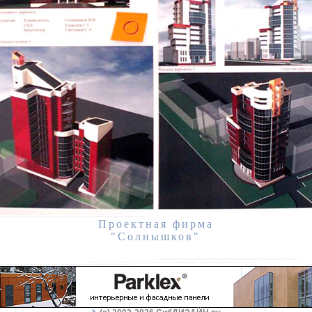
Проектная фирма
"Солнышков"