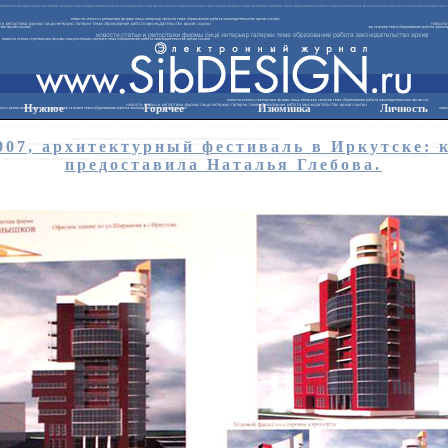
Нужное
Горячее
Изюминка
Личность
007, архитектурный фестиваль в Иркутске: 
предоставила Наталья Глебова.