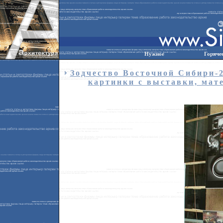
Нужное
Горяче
Зодчество Восточной Сибири-
картинки с выставки, мат