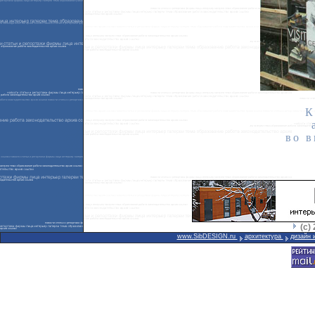
К
во 
(с)
www.SibDESIGN.ru
архитектура
дизайн 