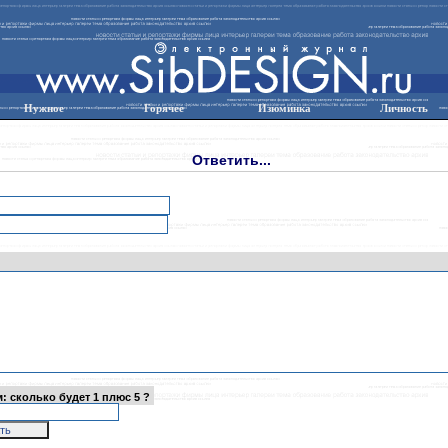
Нужное
Горячее
Изюминка
Личность
Ответить...
 сколько будет 1 плюс 5 ?