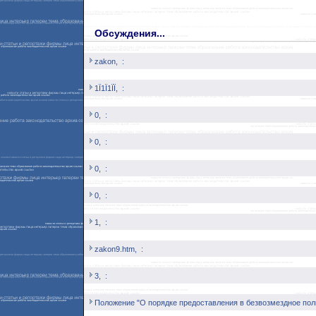
Обсуждения...
zakon,
:
1Ї1Ї1ЇЇ,
:
0,
:
0,
:
0,
:
0,
:
1,
:
zakon9.htm,
:
3,
:
Положение "О порядке предоставления в безвозмездное пол