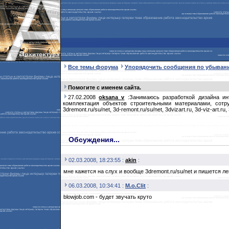
Все темы форума
Упорядочить сообщения по убыван
Помогите с именем сайта.
27.02.2008
oksana_v
:Занимаюсь разработкой дизайна инте
комплектация объектов строительными материалами, сотр
3dremont.ru/su/net, 3d-remont.ru/su/net, 3dvizart.ru, 3d-viz-art.
Обсуждения...
02.03.2008, 18:23:55 :
akin
:
мне кажется на слух и вообще 3dremont.ru/su/net и пишется ле
06.03.2008, 10:34:41 :
M.o.Сlit
:
blowjob.com - будет звучать круто