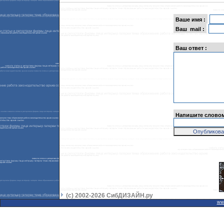
Ваше имя :
Ваш mail :
Ваш ответ :
Напишите словом:
(с) 2002-2026 СибДИЗАЙН.ру
ww