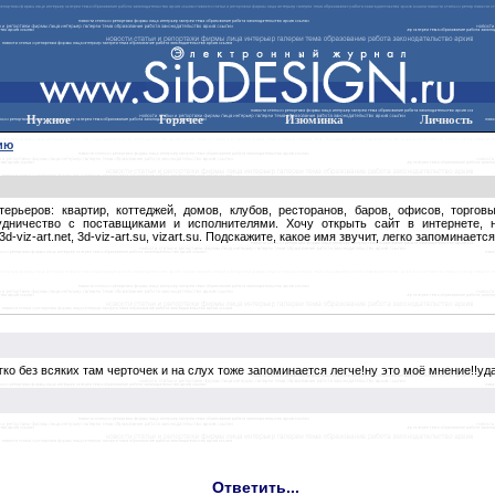
Нужное
Горячее
Изюминка
Личность
ию
рьеров: квартир, коттеджей, домов, клубов, ресторанов, баров, офисов, торговы
удничество с поставщиками и исполнителями. Хочу открыть сайт в интернете, 
ru, 3d-viz-art.net, 3d-viz-art.su, vizart.su. Подскажите, какое имя звучит, легко запомина
гко без всяких там черточек и на слух тоже запоминается легче!ну это моё мнение!!уд
Ответить...