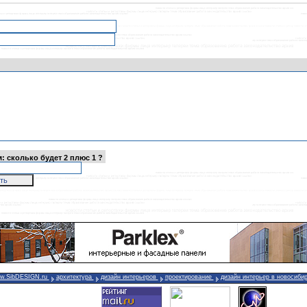
 сколько будет 2 плюс 1 ?
w.SibDESIGN.ru
архитектура
дизайн интерьеров
проектирование
дизайн интерьер в новосиби